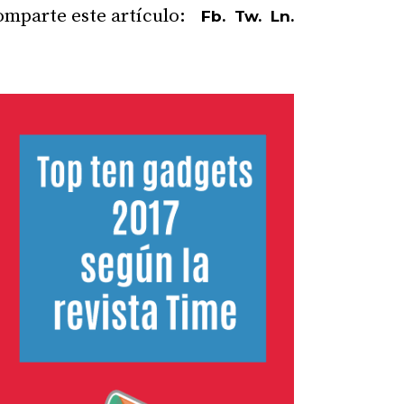
Fb.
Tw.
Ln.