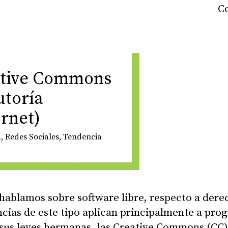
eative Commons
utoría
ernet)
d
,
Redes Sociales
,
Tendencia
 hablamos sobre software libre, respecto a dere
cias de este tipo aplican principalmente a pro
 sus leyes hermanas, las Creative Commons (CC)