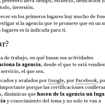
r, peeeeero lleva tiempo, esfuerzo, dedicación (
todo, inversión.
recer en los primeros lugares hay mucho de fon
estigar si la agencia que te promete que en un 
 lugares es la indicada para ti.
ar?
ma de trabajo, en qué basan sus actividades
ciona la agencia
, desde el que te está vendie
 servicio, el que sea.
ficados y avalados por
Google
, por
Facebook
, p
 importante porque las certificaciones conlleva
es, dinámicas que
hacen de la agencia un luga
cia
y conocimiento del tema y no solo te van a