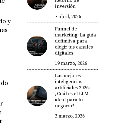
de
Retorno de
Inversión
7 abril, 2026
do y
Funnel de
mes
marketing: La guía
definitiva para
elegir tus canales
digitales
19 marzo, 2026
Las mejores
inteligencias
ndo
artificiales 2026:
¿Cuál es el LLM
ideal para tu
or
negocio?
n
2 marzo, 2026
r