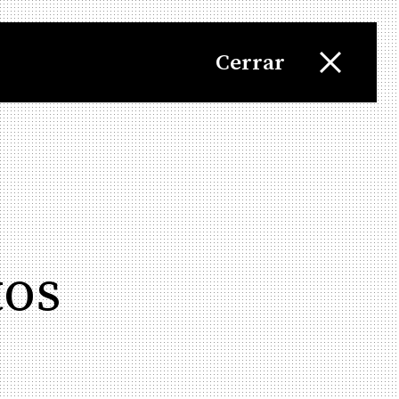
Cerrar
tos