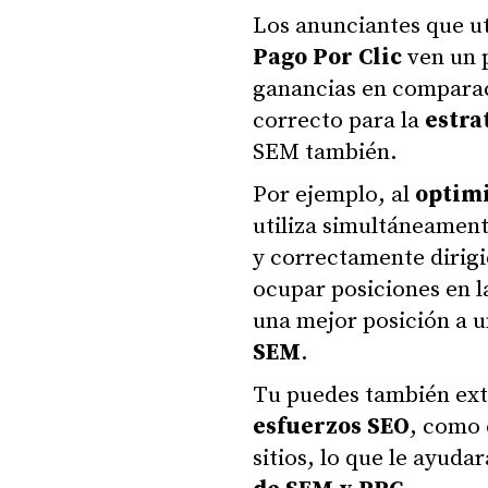
Los anunciantes que ut
Pago Por Clic
ven un 
ganancias en comparac
correcto para la
estra
SEM también.
Por ejemplo, al
optimi
utiliza simultáneamen
y correctamente dirig
ocupar posiciones en 
una mejor posición a 
SEM
.
Tu puedes también extr
esfuerzos SEO
, como 
sitios, lo que le ayuda