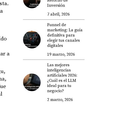
Retorno de
sta.
Inversión
 a
7 abril, 2026
Funnel de
marketing: La guía
definitiva para
ido
elegir tus canales
digitales
ar a
19 marzo, 2026
Las mejores
inteligencias
gu,
artificiales 2026:
na,
¿Cuál es el LLM
ideal para tu
fue
negocio?
l
2 marzo, 2026