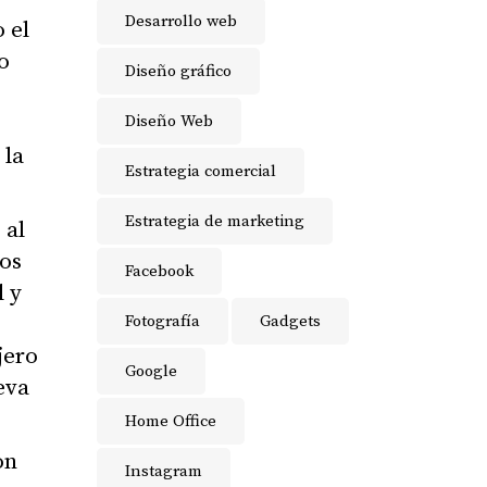
Desarrollo web
 el
o
Diseño gráfico
o
Diseño Web
 la
Estrategia comercial
Estrategia de marketing
 al
os
Facebook
l y
Fotografía
Gadgets
jero
Google
eva
Home Office
on
Instagram